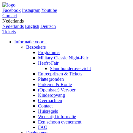
Facebook
Instagram
Youtube
Contact
Nederlands
Nederlands
English
Deutsch
Tickets
Informatie voor...
Bezoekers
Programma
Military Classic Night-Fair
Herfst-Fair
Standhouderoverzicht
Entreeprijzen & Tickets
Plattegronden
Parkeren & Route
(Openbaar) Vervoer
Kinderopvang
Overnachten
Contact
Huisregels
Wedstrijd informatie
Een schoon evenement
FAQ
Deelnemers