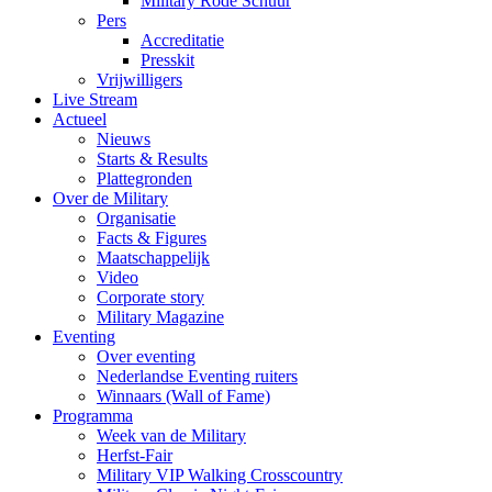
Military Rode Schuur
Pers
Accreditatie
Presskit
Vrijwilligers
Live Stream
Actueel
Nieuws
Starts & Results
Plattegronden
Over de Military
Organisatie
Facts & Figures
Maatschappelijk
Video
Corporate story
Military Magazine
Eventing
Over eventing
Nederlandse Eventing ruiters
Winnaars (Wall of Fame)
Programma
Week van de Military
Herfst-Fair
Military VIP Walking Crosscountry