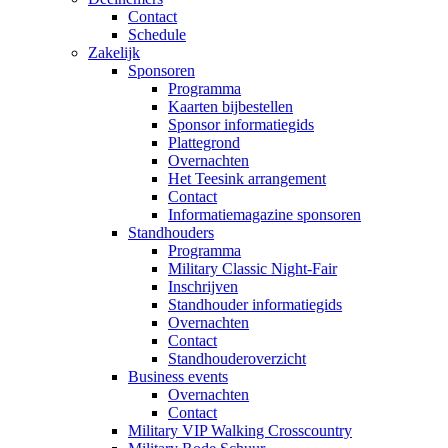
Contact
Schedule
Zakelijk
Sponsoren
Programma
Kaarten bijbestellen
Sponsor informatiegids
Plattegrond
Overnachten
Het Teesink arrangement
Contact
Informatiemagazine sponsoren
Standhouders
Programma
Military Classic Night-Fair
Inschrijven
Standhouder informatiegids
Overnachten
Contact
Standhouderoverzicht
Business events
Overnachten
Contact
Military VIP Walking Crosscountry