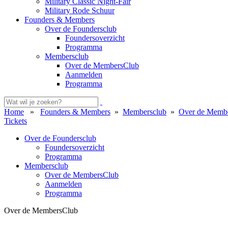
Military Classic Night-Fair
Military Rode Schuur
Founders & Members
Over de Foundersclub
Foundersoverzicht
Programma
Membersclub
Over de MembersClub
Aanmelden
Programma
Home
»
Founders & Members
»
Membersclub
»
Over de Memb
Tickets
Over de Foundersclub
Foundersoverzicht
Programma
Membersclub
Over de MembersClub
Aanmelden
Programma
Over de MembersClub