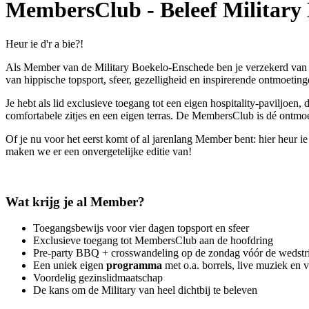
MembersClub - Beleef Military 
Heur ie d'r a bie?!
Als Member van de Military Boekelo-Enschede ben je verzekerd van ee
van hippische topsport, sfeer, gezelligheid en inspirerende ontmoeting
Je hebt als lid exclusieve toegang tot een eigen hospitality-paviljoen, 
comfortabele zitjes en een eigen terras. De MembersClub is dé ontmoet
Of je nu voor het eerst komt of al jarenlang Member bent: hier heur 
maken we er een onvergetelijke editie van!
Wat krijg je al Member?
Toegangsbewijs voor vier dagen topsport en sfeer
Exclusieve toegang tot MembersClub aan de hoofdring
Pre-party BBQ + crosswandeling op de zondag vóór de wedstr
Een uniek eigen
programma
met o.a. borrels, live muziek en v
Voordelig gezinslidmaatschap
De kans om de Military van heel dichtbij te beleven