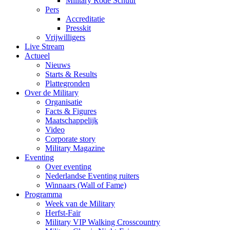
Military Rode Schuur
Pers
Accreditatie
Presskit
Vrijwilligers
Live Stream
Actueel
Nieuws
Starts & Results
Plattegronden
Over de Military
Organisatie
Facts & Figures
Maatschappelijk
Video
Corporate story
Military Magazine
Eventing
Over eventing
Nederlandse Eventing ruiters
Winnaars (Wall of Fame)
Programma
Week van de Military
Herfst-Fair
Military VIP Walking Crosscountry