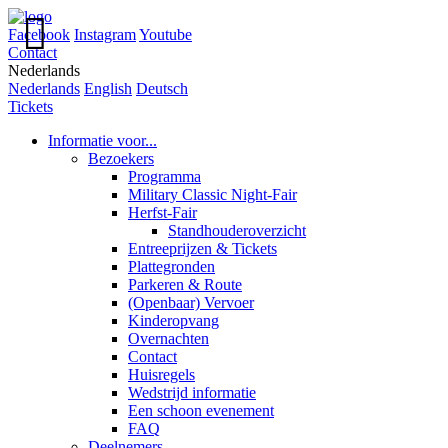

Facebook
Instagram
Youtube
Contact
Nederlands
Nederlands
English
Deutsch
Tickets
Informatie voor...
Bezoekers
Programma
Military Classic Night-Fair
Herfst-Fair
Standhouderoverzicht
Entreeprijzen & Tickets
Plattegronden
Parkeren & Route
(Openbaar) Vervoer
Kinderopvang
Overnachten
Contact
Huisregels
Wedstrijd informatie
Een schoon evenement
FAQ
Deelnemers