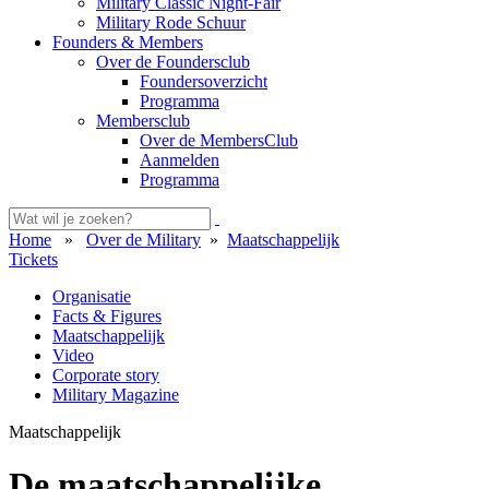
Military Classic Night-Fair
Military Rode Schuur
Founders & Members
Over de Foundersclub
Foundersoverzicht
Programma
Membersclub
Over de MembersClub
Aanmelden
Programma
Home
»
Over de Military
»
Maatschappelijk
Tickets
Organisatie
Facts & Figures
Maatschappelijk
Video
Corporate story
Military Magazine
Maatschappelijk
De maatschappelijke