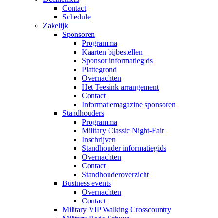
Contact
Schedule
Zakelijk
Sponsoren
Programma
Kaarten bijbestellen
Sponsor informatiegids
Plattegrond
Overnachten
Het Teesink arrangement
Contact
Informatiemagazine sponsoren
Standhouders
Programma
Military Classic Night-Fair
Inschrijven
Standhouder informatiegids
Overnachten
Contact
Standhouderoverzicht
Business events
Overnachten
Contact
Military VIP Walking Crosscountry