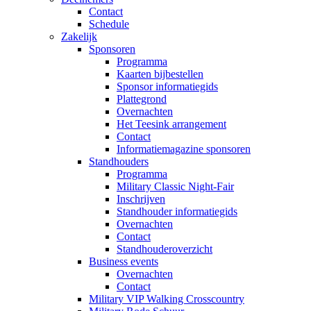
Contact
Schedule
Zakelijk
Sponsoren
Programma
Kaarten bijbestellen
Sponsor informatiegids
Plattegrond
Overnachten
Het Teesink arrangement
Contact
Informatiemagazine sponsoren
Standhouders
Programma
Military Classic Night-Fair
Inschrijven
Standhouder informatiegids
Overnachten
Contact
Standhouderoverzicht
Business events
Overnachten
Contact
Military VIP Walking Crosscountry