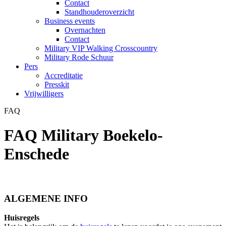
Contact
Standhouderoverzicht
Business events
Overnachten
Contact
Military VIP Walking Crosscountry
Military Rode Schuur
Pers
Accreditatie
Presskit
Vrijwilligers
FAQ
FAQ Military Boekelo-
Enschede
ALGEMENE INFO
Huisregels