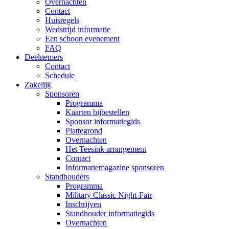
Overnachten
Contact
Huisregels
Wedstrijd informatie
Een schoon evenement
FAQ
Deelnemers
Contact
Schedule
Zakelijk
Sponsoren
Programma
Kaarten bijbestellen
Sponsor informatiegids
Plattegrond
Overnachten
Het Teesink arrangement
Contact
Informatiemagazine sponsoren
Standhouders
Programma
Military Classic Night-Fair
Inschrijven
Standhouder informatiegids
Overnachten