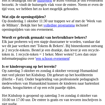
Het is belangrijk om de
huisregels
te lezen voordat je ons evenement
bezoekt. Je vindt de huisregels vlak voor de entree. Neem er even de
tijd voor, we hebben het zo kort mogelijk gehouden.
Wat zijn de openingstijden?
Op donderdag 1 oktober 11:30 uur trappen we af met de 'Week van
de Military'. Bekijk hier het
volledige programma
inclusief
openingstijden van ons evenement.
Wordt er gebruik gemaakt van herbruikbare bekers?
Elk jaar proberen wij een stapje duurzamer te worden, vandaar dat
we dit jaar werken met 'Tokens & Bekers'. Bij binnenkomst ontvang
je 2 recycle-tokens. Bestel je een drankje, dan lever je een recycle-
token in. 1 recycle-token = 1 beker. Meer weten? Lees dan onze
informatiepagina over '
een schoon evenement
'
Is er kinderopvang op het terrein?
Op zaterdag 3 oktober en zondag 4 oktober verzorgt Humankind
met veel plezier het Kidsdorp. Dit gebeurt op het hoofdterrein
(Herfst – Fair). Onder begeleiding van professionele pedagogisch
medewerkers van Humankind kunnen de kinderen naar hartenlust
darten, boogschieten of op een echt paardje rijden.
Het Kidsdorp is geopend op zaterdag 3 en zondag 4 oktober van
10.00 tot 17.00 uur. De entree is gratis en van tevoren inschrijven is
niet nodig.