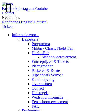

Facebook
Instagram
Youtube
Contact
Nederlands
Nederlands
English
Deutsch
Tickets
Informatie voor...
Bezoekers
Programma
Military Classic Night-Fair
Herfst-Fair
Standhouderoverzicht
Entreeprijzen & Tickets
Plattegronden
Parkeren & Route
(Openbaar) Vervoer
Kinderopvang
Overnachten
Contact
Huisregels
Wedstrijd informatie
Een schoon evenement
FAQ
Deelnemers