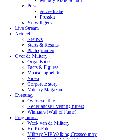
Military Rode Schuur
Pers
Accreditatie
Presskit
Vrijwilligers
Live Stream
Actueel
Nieuws
Starts & Results
Plattegronden
Over de Military
Organisatie
Facts & Figures
Maatschappelijk
Video
Corporate story
Military Magazine
Eventing
Over eventing
Nederlandse Eventing ruiters
Winnaars (Wall of Fame)
Programma
Week van de Military
Herfst-Fair
Military VIP Walking Crosscountry