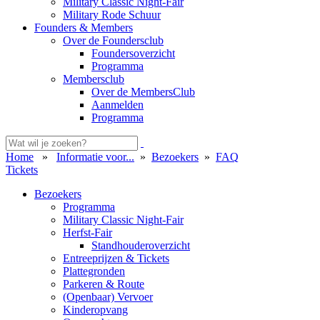
Military Classic Night-Fair
Military Rode Schuur
Founders & Members
Over de Foundersclub
Foundersoverzicht
Programma
Membersclub
Over de MembersClub
Aanmelden
Programma
Home
»
Informatie voor...
»
Bezoekers
»
FAQ
Tickets
Bezoekers
Programma
Military Classic Night-Fair
Herfst-Fair
Standhouderoverzicht
Entreeprijzen & Tickets
Plattegronden
Parkeren & Route
(Openbaar) Vervoer
Kinderopvang