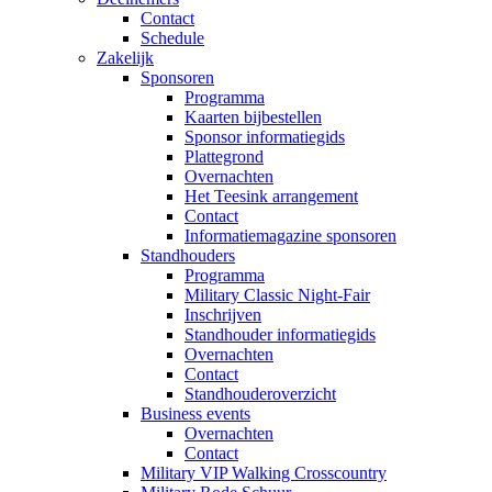
Contact
Schedule
Zakelijk
Sponsoren
Programma
Kaarten bijbestellen
Sponsor informatiegids
Plattegrond
Overnachten
Het Teesink arrangement
Contact
Informatiemagazine sponsoren
Standhouders
Programma
Military Classic Night-Fair
Inschrijven
Standhouder informatiegids
Overnachten
Contact
Standhouderoverzicht
Business events
Overnachten
Contact
Military VIP Walking Crosscountry