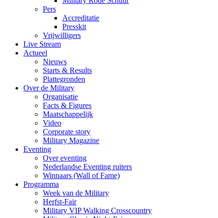
Military Rode Schuur
Pers
Accreditatie
Presskit
Vrijwilligers
Live Stream
Actueel
Nieuws
Starts & Results
Plattegronden
Over de Military
Organisatie
Facts & Figures
Maatschappelijk
Video
Corporate story
Military Magazine
Eventing
Over eventing
Nederlandse Eventing ruiters
Winnaars (Wall of Fame)
Programma
Week van de Military
Herfst-Fair
Military VIP Walking Crosscountry