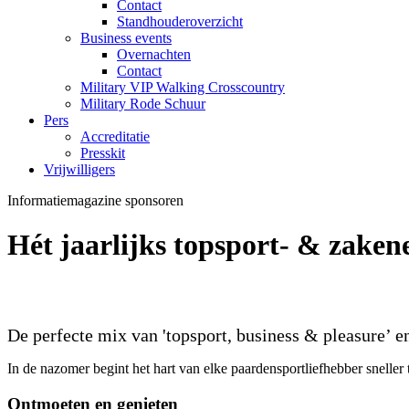
Contact
Standhouderoverzicht
Business events
Overnachten
Contact
Military VIP Walking Crosscountry
Military Rode Schuur
Pers
Accreditatie
Presskit
Vrijwilligers
Informatiemagazine sponsoren
Hét jaarlijks topsport- & zaken
De perfecte mix van 'topsport, business & pleasure’ e
In de nazomer begint het hart van elke paardensportliefhebber sneller
Ontmoeten en genieten