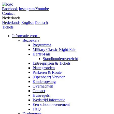
Facebook
Instagram
Youtube
Contact
Nederlands
Nederlands
English
Deutsch
Tickets
Informatie voor...
Bezoekers
Programma
Military Classic Night-Fair
Herfst-Fair
Standhouderoverzicht
Entreeprijzen & Tickets
Plattegronden
Parkeren & Route
(Openbaar) Vervoer
Kinderopvang
Overnachten
Contact
Huisregels
Wedstrijd informatie
Een schoon evenement
FAQ
Deelnemers