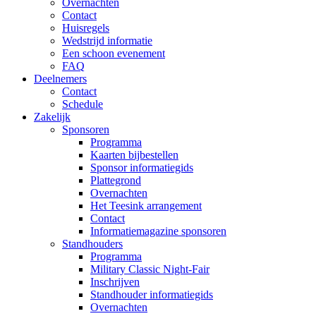
Overnachten
Contact
Huisregels
Wedstrijd informatie
Een schoon evenement
FAQ
Deelnemers
Contact
Schedule
Zakelijk
Sponsoren
Programma
Kaarten bijbestellen
Sponsor informatiegids
Plattegrond
Overnachten
Het Teesink arrangement
Contact
Informatiemagazine sponsoren
Standhouders
Programma
Military Classic Night-Fair
Inschrijven
Standhouder informatiegids
Overnachten