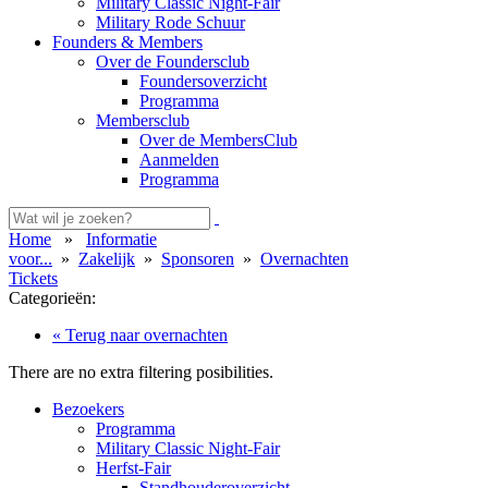
Military Classic Night-Fair
Military Rode Schuur
Founders & Members
Over de Foundersclub
Foundersoverzicht
Programma
Membersclub
Over de MembersClub
Aanmelden
Programma
Home
»
Informatie
voor...
»
Zakelijk
»
Sponsoren
»
Overnachten
Tickets
Categorieën:
« Terug naar overnachten
There are no extra filtering posibilities.
Bezoekers
Programma
Military Classic Night-Fair
Herfst-Fair
Standhouderoverzicht