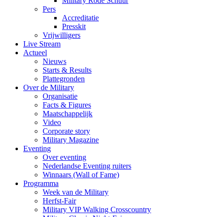
Military Rode Schuur
Pers
Accreditatie
Presskit
Vrijwilligers
Live Stream
Actueel
Nieuws
Starts & Results
Plattegronden
Over de Military
Organisatie
Facts & Figures
Maatschappelijk
Video
Corporate story
Military Magazine
Eventing
Over eventing
Nederlandse Eventing ruiters
Winnaars (Wall of Fame)
Programma
Week van de Military
Herfst-Fair
Military VIP Walking Crosscountry