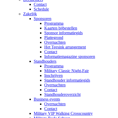
Contact
Schedule
Zakelijk
Sponsoren
Programma
Kaarten bijbestellen
Sponsor informatiegids
Plattegrond
Overnachten
Het Teesink arrangement
Contact
Informatiemagazine sponsoren
Standhouders
Programma
Military Classic Night-Fair
Inschrijven
Standhouder informatiegids
Overnachten
Contact
Standhouderoverzicht
Business events
Overnachten
Contact
Military VIP Walking Crosscountry