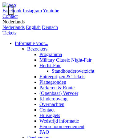

Facebook
Instagram
Youtube
Contact
Nederlands
Nederlands
English
Deutsch
Tickets
Informatie voor...
Bezoekers
Programma
Military Classic Night-Fair
Herfst-Fair
Standhouderoverzicht
Entreeprijzen & Tickets
Plattegronden
Parkeren & Route
(Openbaar) Vervoer
Kinderopvang
Overnachten
Contact
Huisregels
Wedstrijd informatie
Een schoon evenement
FAQ
Deelnemers