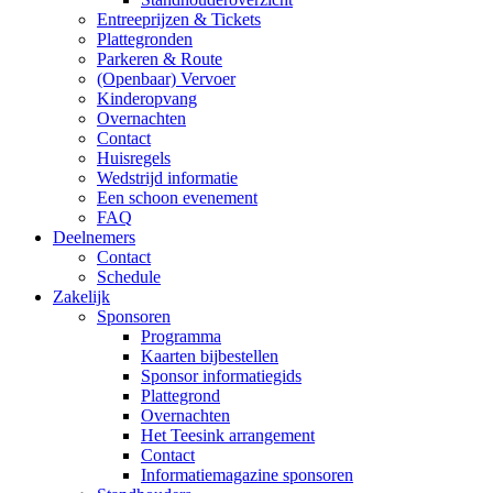
Entreeprijzen & Tickets
Plattegronden
Parkeren & Route
(Openbaar) Vervoer
Kinderopvang
Overnachten
Contact
Huisregels
Wedstrijd informatie
Een schoon evenement
FAQ
Deelnemers
Contact
Schedule
Zakelijk
Sponsoren
Programma
Kaarten bijbestellen
Sponsor informatiegids
Plattegrond
Overnachten
Het Teesink arrangement
Contact
Informatiemagazine sponsoren