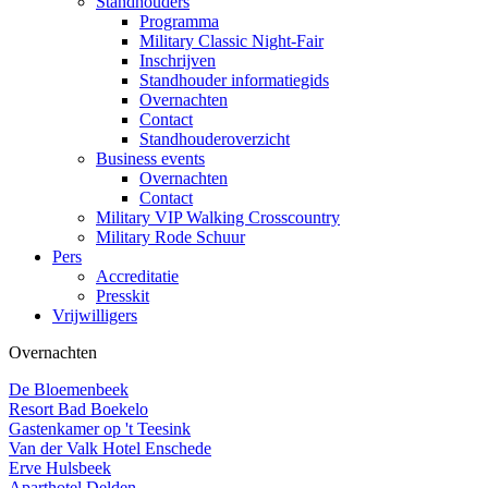
Standhouders
Programma
Military Classic Night-Fair
Inschrijven
Standhouder informatiegids
Overnachten
Contact
Standhouderoverzicht
Business events
Overnachten
Contact
Military VIP Walking Crosscountry
Military Rode Schuur
Pers
Accreditatie
Presskit
Vrijwilligers
Overnachten
De Bloemenbeek
Resort Bad Boekelo
Gastenkamer op 't Teesink
Van der Valk Hotel Enschede
Erve Hulsbeek
Aparthotel Delden